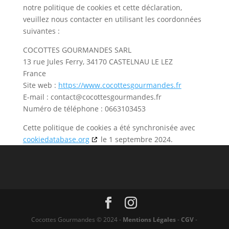
notre politique de cookies et cette déclaration,
veuillez nous contacter en utilisant les coordonnées
suivantes :
COCOTTES GOURMANDES SARL
13 rue Jules Ferry, 34170 CASTELNAU LE LEZ
France
Site web :
https://www.cocottesgourmandes.fr
E-mail :
contact@
cocottesgourmandes.fr
Numéro de téléphone : 0663103453
Cette politique de cookies a été synchronisée avec
cookiedatabase.org
le 1 septembre 2024.
Cocottes Gourmandes © 2024 -
Mentions Légales
-
CGV
-